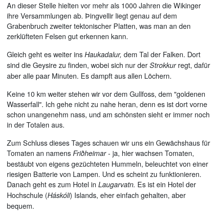
An dieser Stelle hielten vor mehr als 1000 Jahren die Wikinger
ihre Versammlungen ab. Þingvellir liegt genau auf dem
Grabenbruch zweiter tektonischer Platten, was man an den
zerklüfteten Felsen gut erkennen kann.
Gleich geht es weiter ins
dem Tal der Falken. Dort
Haukadalur,
sind die Geysire zu finden, wobei sich nur der
regt, dafür
Strokkur
aber alle paar Minuten. Es dampft aus allen Löchern.
Keine 10 km weiter stehen wir vor dem Gullfoss, dem "goldenen
Wasserfall". Ich gehe nicht zu nahe heran, denn es ist dort vorne
schon unangenehm nass, und am schönsten sieht er immer noch
in der Totalen aus.
Zum Schluss dieses Tages schauen wir uns ein Gewächshaus für
Tomaten an namens
- ja, hier wachsen Tomaten,
Friðheimar
bestäubt von eigens gezüchteten Hummeln, beleuchtet von einer
riesigen Batterie von Lampen. Und es scheint zu funktionieren.
Danach geht es zum Hotel in
Es ist ein Hotel der
Laugarvatn.
Hochschule (
) Islands, eher einfach gehalten, aber
Háskóli
bequem.