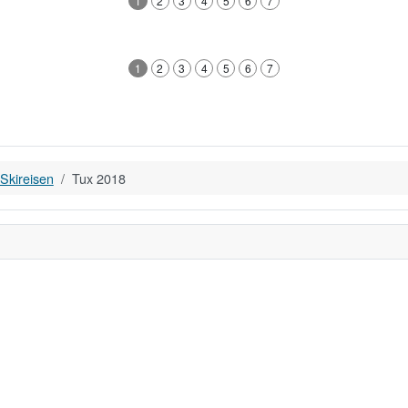
1
2
3
4
5
6
7
1
2
3
4
5
6
7
Skireisen
Tux 2018