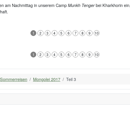
fen am Nachmittag in unserem Camp
bei Kharkhorin ei
Munkh Tenger
haft.
1
2
3
4
5
6
7
8
9
10
1
2
3
4
5
6
7
8
9
10
Sommerreisen
Mongolei 2017
Teil 3