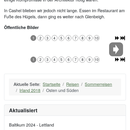
In Cashel blieben wir jedoch nicht lange. Essen im Restaurant am
Fuße des Hügels, dann ging es weiter nach Glenbeigh.
Öffentliche Bilder
1
2
3
4
5
6
7
8
9
10
1
2
3
4
5
6
7
8
9
10
Aktuelle Seite:
Startseite
Reisen
Sommerreisen
Irland 2018
Osten und Süden
Aktualisiert
Baltikum 2024 - Lettland