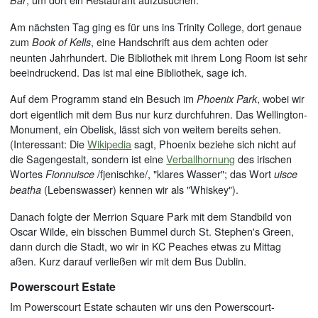
Bar
Am nächsten Tag ging es für uns ins Trinity College, dort genaue
zum
, eine Handschrift aus dem achten oder
Book of Kells
neunten Jahrhundert. Die Bibliothek mit ihrem Long Room ist sehr
beeindruckend. Das ist mal eine Bibliothek, sage ich.
Auf dem Programm stand ein Besuch im
, wobei wir
Phoenix Park
dort eigentlich mit dem Bus nur kurz durchfuhren. Das Wellington-
Monument, ein Obelisk, lässt sich von weitem bereits sehen.
(Interessant: Die
Wikipedia
sagt, Phoenix beziehe sich nicht auf
die Sagengestalt, sondern ist eine
Verballhornung
des irischen
Wortes
/fjenischke/, "klares Wasser"; das Wort
Fionnuisce
uisce
(Lebenswasser) kennen wir als "Whiskey").
beatha
Danach folgte der Merrion Square Park mit dem Standbild von
Oscar Wilde, ein bisschen Bummel durch St. Stephen's Green,
dann durch die Stadt, wo wir in KC Peaches etwas zu Mittag
aßen. Kurz darauf verließen wir mit dem Bus Dublin.
Powerscourt Estate
Im Powerscourt Estate schauten wir uns den Powerscourt-