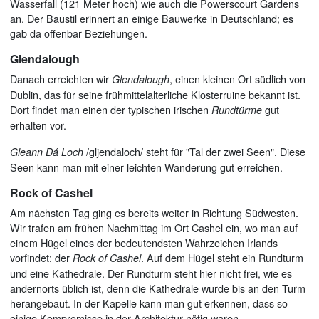
Wasserfall (121 Meter hoch) wie auch die Powerscourt Gardens
an. Der Baustil erinnert an einige Bauwerke in Deutschland; es
gab da offenbar Beziehungen.
Glendalough
Danach erreichten wir
, einen kleinen Ort südlich von
Glendalough
Dublin, das für seine frühmittelalterliche Klosterruine bekannt ist.
Dort findet man einen der typischen irischen
gut
Rundtürme
erhalten vor.
/gljendaloch/ steht für "Tal der zwei Seen". Diese
Gleann Dá Loch
Seen kann man mit einer leichten Wanderung gut erreichen.
Rock of Cashel
Am nächsten Tag ging es bereits weiter in Richtung Südwesten.
Wir trafen am frühen Nachmittag im Ort Cashel ein, wo man auf
einem Hügel eines der bedeutendsten Wahrzeichen Irlands
vorfindet: der
. Auf dem Hügel steht ein Rundturm
Rock of Cashel
und eine Kathedrale. Der Rundturm steht hier nicht frei, wie es
andernorts üblich ist, denn die Kathedrale wurde bis an den Turm
herangebaut. In der Kapelle kann man gut erkennen, dass so
einige Kompromisse in der Architektur nötig waren.