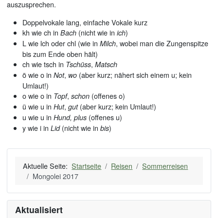
auszusprechen.
Doppelvokale lang, einfache Vokale kurz
kh wie ch in
(nicht wie in
)
Bach
ich
L wie lch oder chl (wie in
, wobei man die Zungenspitze
Milch
bis zum Ende oben hält)
ch wie tsch in
,
Tschüss
Matsch
ö wie o in
,
(aber kurz; nähert sich einem u; kein
Not
wo
Umlaut!)
o wie o in
,
(offenes o)
Topf
schon
ü wie u in
,
(aber kurz; kein Umlaut!)
Hut
gut
u wie u in
(offenes u)
Hund,
plus
y wie i in
(nicht wie in
)
Lid
bis
Aktuelle Seite:
Startseite
Reisen
Sommerreisen
Mongolei 2017
Aktualisiert