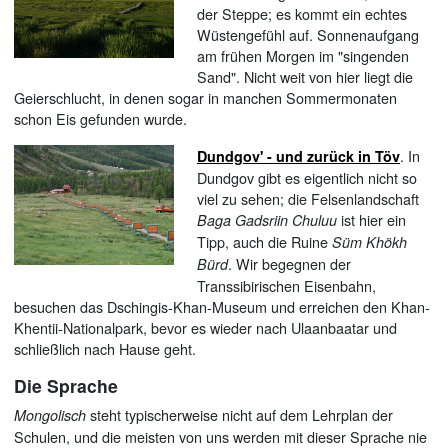
der Steppe; es kommt ein echtes
Wüstengefühl auf. Sonnenaufgang
am frühen Morgen im "singenden
Sand". Nicht weit von hier liegt die
Geierschlucht, in denen sogar in manchen Sommermonaten
schon Eis gefunden wurde.
. In
Dundgov' - und zurück in Töv
Dundgov gibt es eigentlich nicht so
viel zu sehen; die Felsenlandschaft
ist hier ein
Baga Gadsriin Chuluu
Tipp, auch die Ruine
Süm Khökh
. Wir begegnen der
Bürd
Transsibirischen Eisenbahn,
besuchen das Dschingis-Khan-Museum und erreichen den Khan-
Khentii-Nationalpark, bevor es wieder nach Ulaanbaatar und
schließlich nach Hause geht.
Die Sprache
steht typischerweise nicht auf dem Lehrplan der
Mongolisch
Schulen, und die meisten von uns werden mit dieser Sprache nie