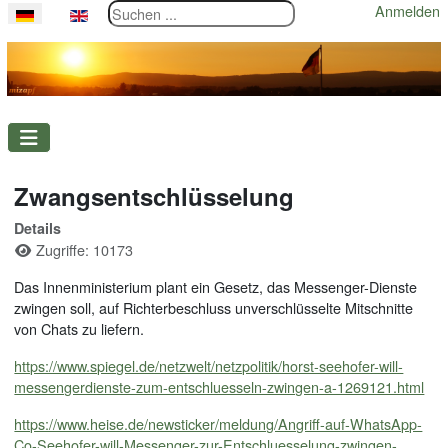
Suchen ...
Anmelden
Sprache auswählen
Zwangsentschlüsselung
Details
Zugriffe: 10173
Das Innenministerium plant ein Gesetz, das Messenger-Dienste
zwingen soll, auf Richterbeschluss unverschlüsselte Mitschnitte
von Chats zu liefern.
https://www.spiegel.de/netzwelt/netzpolitik/horst-seehofer-will-
messengerdienste-zum-entschluesseln-zwingen-a-1269121.html
https://www.heise.de/newsticker/meldung/Angriff-auf-WhatsApp-
Co-Seehofer-will-Messenger-zur-Entschluesselung-zwingen-